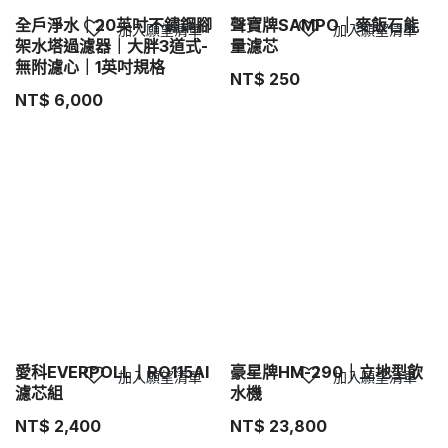
全戶淨水｜20英吋不鏽鋼腳
聲寶牌SAMPO｜麥飯石能
加入願望清單
加入願望清單
架水塔過濾器｜大胖3道式-
量濾芯
無附濾心｜1英吋規格
NT$
250
NT$
6,000
愛科EVERPOLL丨RO115AI
豪星牌HM-290｜立地型飲
加入願望清單
加入願望清單
濾芯組
水機
NT$
2,400
NT$
23,800