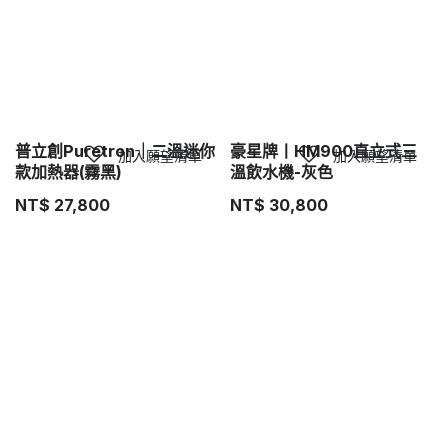
普立創Puretron｜二溫迷你
豪星牌丨HM900直立式三
加入願望清單
加入願望清單
款加熱器(霧黑)
溫飲水機-灰色
NT$
27,800
NT$
30,800