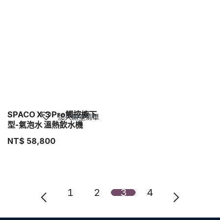
SPACO X-3 Pro觸控櫥下
加入願望清單
型-氣泡水 溫熱飲水機
NT$
58,800
1
2
3
4