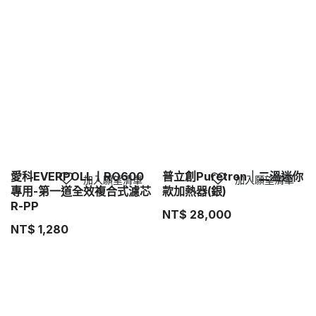
愛科EVERPOLL丨RO600
普立創Puretron｜二溫迷你
加入願望清單
加入願望清單
專用-第一道全效複合式濾芯
款加熱器(銀)
R-PP
NT$
28,000
NT$
1,280