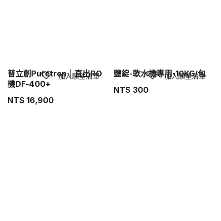
普立創Puretron｜直出RO
鹽錠-軟水機專用-10KG/包
加入願望清單
加入願望清單
機DF-400+
NT$
300
NT$
16,900