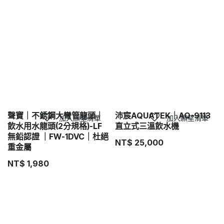
聲寶｜不銹鋼大彎管龍頭｜
沛宸AQUATEK｜AQ-9113
加入願望清單
加入願望清單
飲水用水龍頭(2分規格)-LF
直立式三溫飲水機
無鉛認證 ｜FW-1DVC｜杜絕
NT$
25,000
重金屬
NT$
1,980