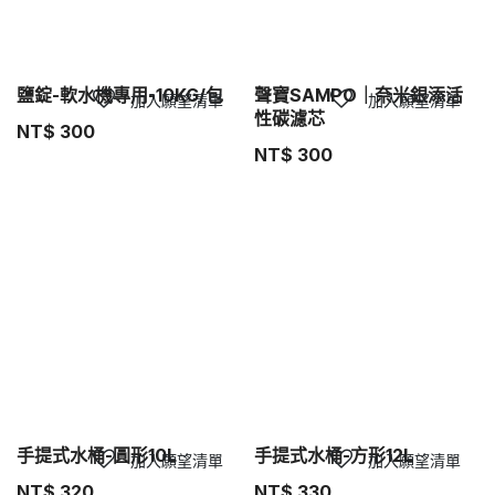
鹽錠-軟水機專用-10KG/包
聲寶SAMPO｜奈米銀添活
加入願望清單
加入願望清單
性碳濾芯
NT$
300
NT$
300
手提式水桶-圓形10L
手提式水桶-方形12L
加入願望清單
加入願望清單
NT$
320
NT$
330