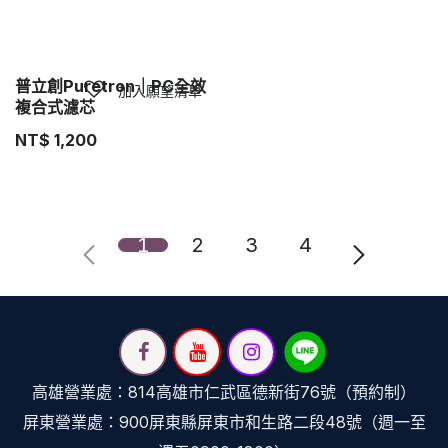
普立創Puretron｜PC全效
加入願望清單
複合式濾芯
NT$
1,200
1
2
3
4
高雄營業處：814高雄市仁武區德新街76號（預約制）
屏東營業處：900屏東縣屏東市和生路二段48號（週一至