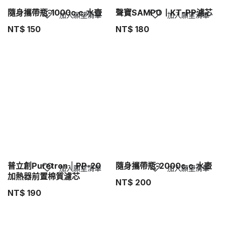
隨身攜帶瓶-1000c.c.水壺
聲寶SAMPO丨KT-PP濾芯
加入願望清單
加入願望清單
NT$
150
NT$
180
普立創Puretron｜PP-20
隨身攜帶瓶-2000c.c.水壺
加入願望清單
加入願望清單
加熱器前置棉質濾芯
NT$
200
NT$
190