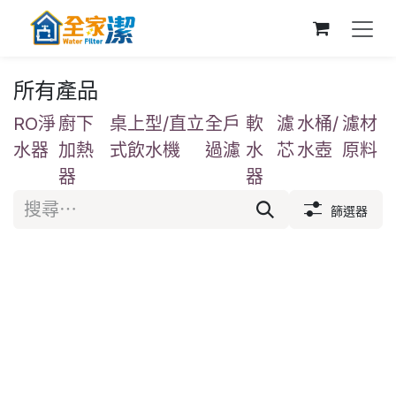
跳至內容
所有產品
RO淨
廚下
桌上型/直立
全戶
軟
濾
水桶/
濾材
水器
加熱
式飲水機
過濾
水
芯
水壺
原料
器
器
篩選器