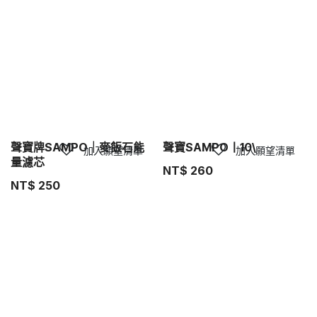
聲寶牌SAMPO｜麥飯石能
聲寶SAMPO丨10\
加入願望清單
加入願望清單
量濾芯
NT$
260
NT$
250