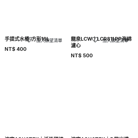
手提式水桶-方形16L
龍泉LCW丨LCR811 PP海綿
加入願望清單
加入願望清單
濾心
NT$
400
NT$
500