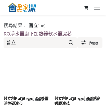
跳至內容
搜尋結果：
'
普立
'
(8)
RO淨水器
廚下加熱器
軟水器
濾芯
篩選器
普立創Puretron｜C2後置
普立創Puretron｜RO逆滲
加入願望清單
加入願望清單
活性碳濾心
透膜濾芯