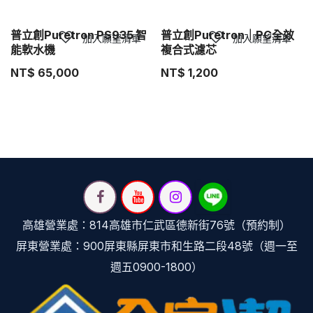
普立創Puretron PS935 智
普立創Puretron｜PC全效
加入願望清單
加入願望清單
能軟水機
複合式濾芯
NT$
65,000
NT$
1,200
高雄營業處：814高雄市仁武區德新街76號（預約制）
屏東營業處：900屏東縣屏東市和生路二段48號（週一至
週五0900-1800）