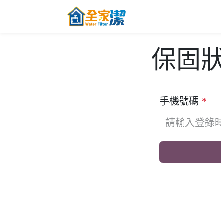
跳至內容
主頁
關於全家
保固
手機號碼
*