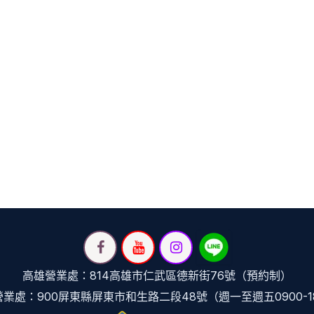
高雄營業處：814高雄市仁武區德新街76號（預約制）
業處：900屏東縣屏東市和生路二段48號（週一至週五0900-1