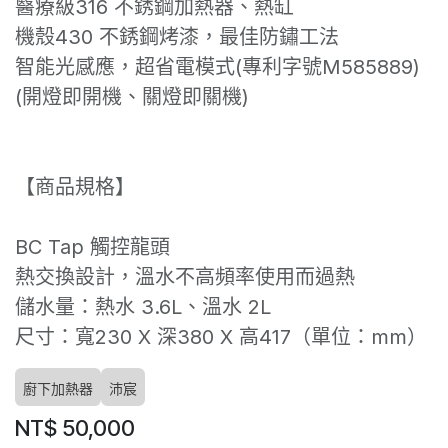
醫療級316 不銹鋼加熱器、熱缸
機殼430 不銹鋼烤漆，最佳防鏽工法
智能光感應，超省電模式(專利字號M585889)
(開燈即開機、關燈即關機)
【商品規格】
BC Tap 觸控龍頭
熱交換設計，溫水不高頻率使用而過熱
儲水量：熱水 3.6L、溫水 2L
尺寸：寬230 X 深380 X 高417（單位：mm）
廚下加熱器
沛宸
NT$
50,000