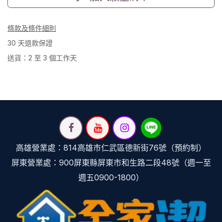
條款及條件細則
30 天退款保證
送貨：2 至 3 個工作天
高雄營業處：814高雄市仁武區德新街76號（預約制）
屏東營業處：900屏東縣屏東市和生路二段48號（週一至
週五0900-1800）