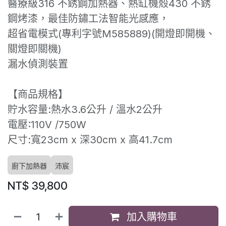
醫療級316 不銹鋼加熱器、熱缸機殼430 不銹
鋼烤漆，最佳防鏽工法智能光感應，
超省電模式(專利字號M585889)(開燈即開機、
關燈即關機)
漏水偵測裝置
【商品規格】
貯水容量:熱水3.6公升 / 溫水2公升
電壓:110V /750W
尺寸:寬23cm x 深30cm x 高41.7cm
廚下加熱器
沛宸
NT$
39,800
加入購物車