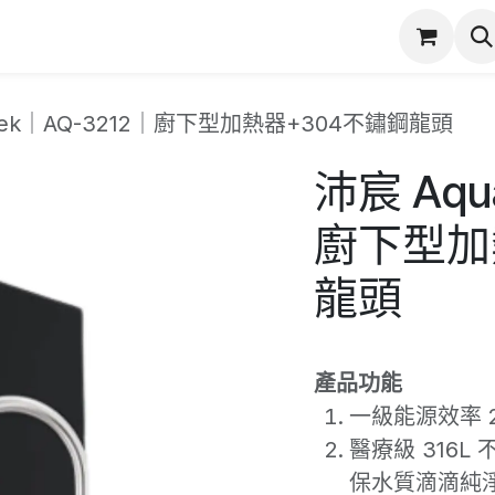
潔
服務項目
實際案例
商店
產品保固登錄
atek｜AQ-3212｜廚下型加熱器+304不鏽鋼龍頭
沛宸 Aqu
廚下型加
龍頭
產品功能
一級能源效率 2
醫療級 316
保水質滴滴純