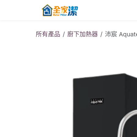
跳至內容
主頁
關於全家
所有產品
廚下加熱器
沛宸 Aqu