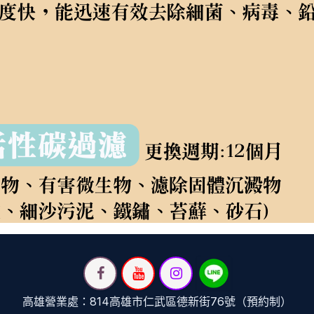
高雄營業處：814高雄市仁武區德新街76號（預約制）