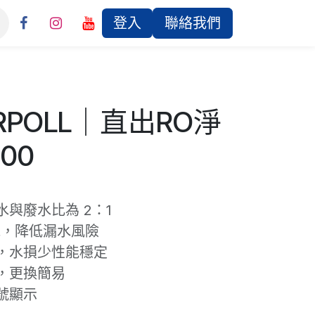
登入
聯絡我們
RPOLL｜直出RO淨
00
水與廢水比為 2：1
機，降低漏水風險
板，水損少性能穩定
芯，更換簡易
號顯示