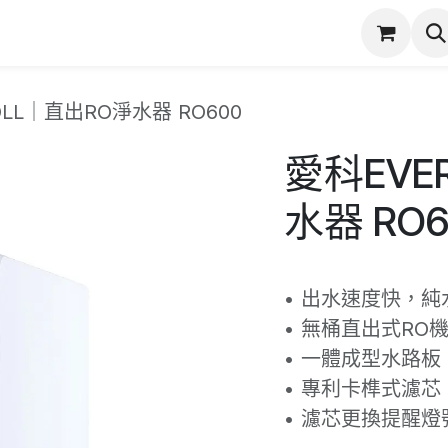
潔
服務項目
實際案例
商店
產品保固登錄
OLL｜直出RO淨水器 RO600
愛科EVE
水器 RO6
• 出水速度快，純
• 無桶直出式RO
• 一體成型水路
• 專利卡榫式濾
• 濾芯更換提醒燈