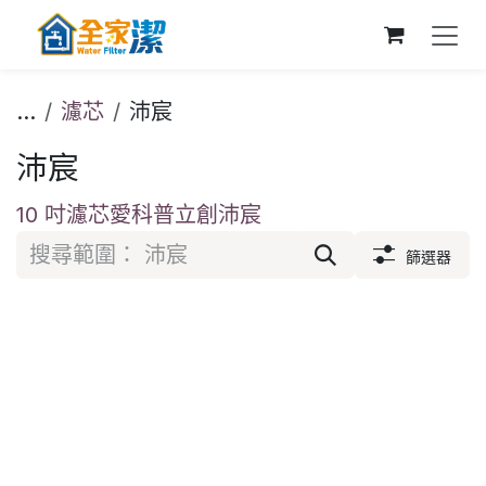
跳至內容
...
濾芯
沛宸
沛宸
10 吋濾芯
愛科
普立創
沛宸
篩選器