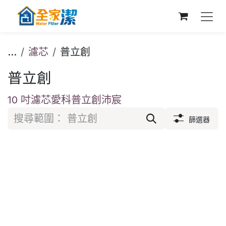
跳至內容
...
濾芯
普立創
普立創
10 吋濾芯
愛科
普立創
沛宸
篩選器