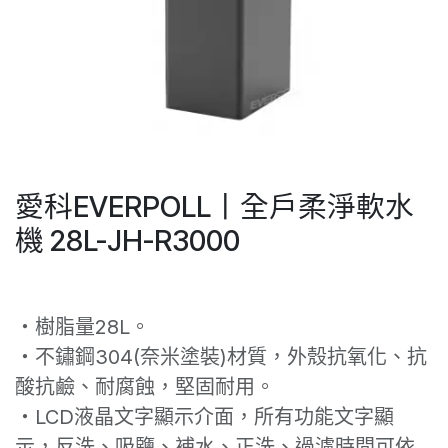
愛科EVERPOLL丨全戶柔淨軟水
機 28L-JH-R3000
・樹脂量28L。
・不鏽鋼304(奈米塗裝)材質，外殼抗氧化、抗
酸抗鹼、耐腐蝕，堅固耐用。
・LCD液晶文字顯示介面，所有功能文字顯
示，反洗、吸鹽、補水、正洗、過濾時間可依