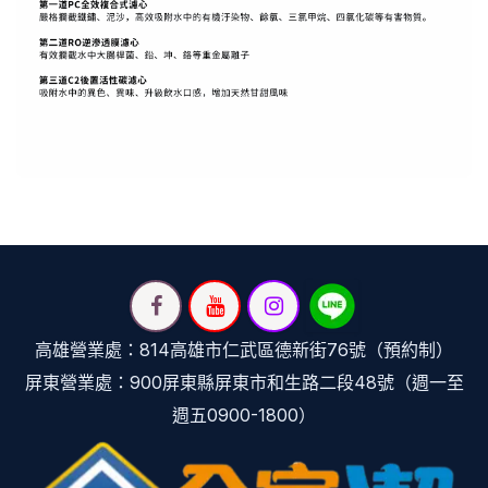
高雄營業處：814高雄市仁武區德新街76號（預約制）
屏東營業處：900屏東縣屏東市和生路二段48號（週一至
週五0900-1800）