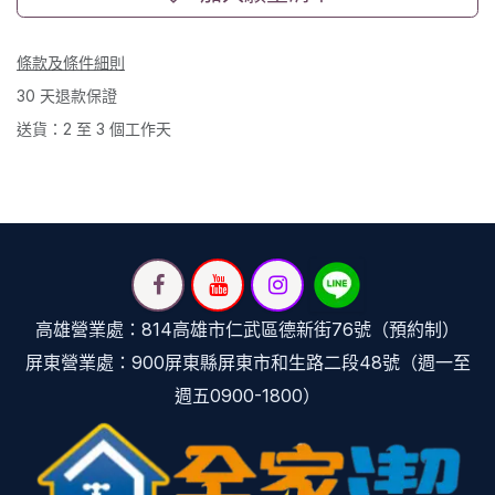
條款及條件細則
30 天退款保證
送貨：2 至 3 個工作天
高雄營業處：814高雄市仁武區德新街76號（預約制）
屏東營業處：900屏東縣屏東市和生路二段48號（週一至
週五0900-1800）