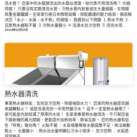
洗水管？ 您家中的水龍頭流出的水看似清澈，就代表不用清洗嗎？ 大錯
特錯！ 只要沒有定期清洗水管，冷熱水管內就會滋生大量細菌、生物膜
與重金屬鐵鏽。全家潔引進日本精密設備，搭配嚴謹的壓力檢測，徹底解
決您「水小、水臭、水不熱」的煩惱。 我遇到以下問題 １.熱水不熱 ２.
瓦斯熱水器點不著 ３.冷熱水量變小 ４.洗澡水忽冷忽熱 ５.洗完水塔...
2024年12月12日
熱水器清洗
專業熱水器除垢：告別忽冷忽熱，恢復強勁水力！ 您家的熱水器是否越
來越難點火？ 或是洗澡洗到一半突然變冷水？ 這不一定是熱水器壞了，
很可能是內部結滿了厚厚的水垢！ 全家潔專業熱水器清洗，不只幫您省
下換新機的萬元開銷，更能提升加熱效率、節省瓦斯。 您的熱水器有這
些「呼救」徵兆嗎？ 火點不著 ：水垢堵塞導致水壓感應不足，無法啟動
點火。 水量變小 ：熱水出水量明顯比冷水小很多。 忽冷忽熱 ：水垢造
成受熱不...