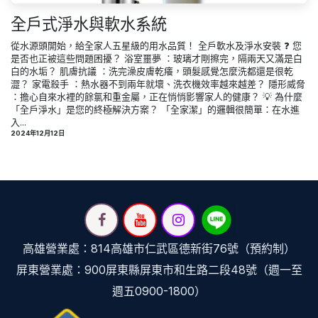
全戶式淨水與軟水系統
從水源頭開始，給全家人五星級的用水品質！ 全戶軟水及淨水安裝 ❓ 您
是否也正被這些問題困擾？ 浴室噩夢 ：玻璃才剛擦完，隔兩天又滿是白
白的水垢？ 肌膚抗議 ：洗完澡皮膚乾癢，頭髮感覺怎麼洗都還是很乾
澀？ 家電殺手 ：熱水器不到兩年就壞、洗衣機效率越來越差？ 隱形威脅
：擔心自來水裡的餘氯和重金屬，正在悄悄影響家人的健康？ 💡 為什麼
「全戶淨水」是您的終極解決方案？ 「全家潔」的邏輯很簡單：在水進
入...
2024年12月12日
高雄營業處：814高雄市仁武區德新街76號（預約制）
屏東營業處：900屏東縣屏東市和生路二段48號（週一至
週五0900-1800）