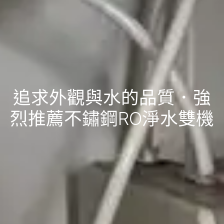
追求外觀與水的品質．強
烈推薦不鏽鋼RO淨水雙機