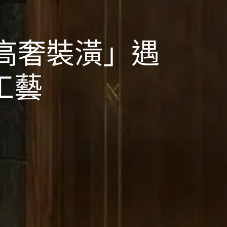
高奢裝潢」遇
工藝