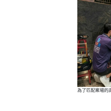
為了匹配案場的
高階配置：選用 
不鏽鋼抑垢器，