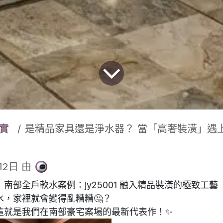
實
是精品家具還是淨水器？ 當「高奢裝潢」遇上「全家
12日
由
南部全戶軟水案例：jy25001 融入精品裝潢的極致工藝
水，家裡就會變得亂糟糟🤔？
這就是我們在南部豪宅案場的最新代表作！✨