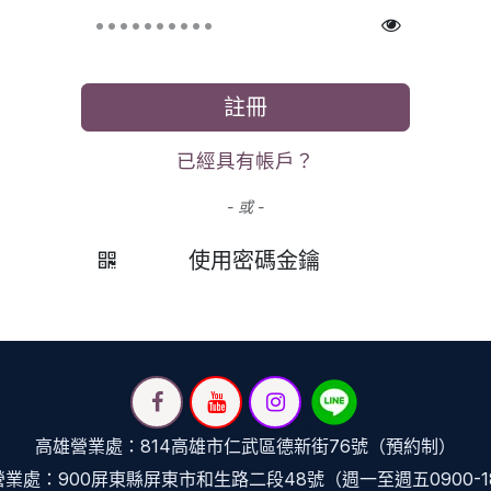
註冊
已經具有帳戶？
- 或 -
使用密碼金鑰
高雄營業處：814高雄市仁武區德新街76號（預約制）
業處：900屏東縣屏東市和生路二段48號（週一至週五0900-1