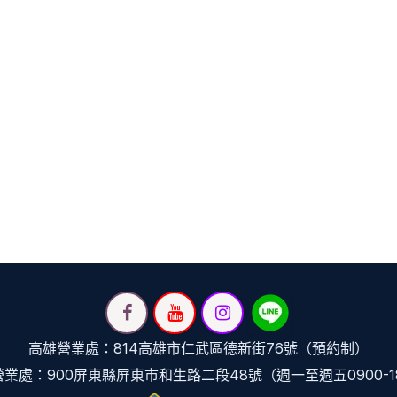
高雄營業處：814高雄市仁武區德新街76號（預約制）
業處：900屏東縣屏東市和生路二段48號（週一至週五0900-1