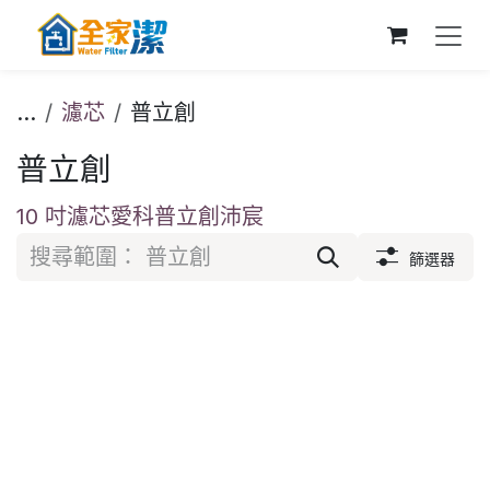
跳至內容
...
濾芯
普立創
普立創
10 吋濾芯
愛科
普立創
沛宸
篩選器