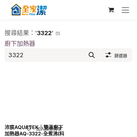
跳至內容
搜尋結果：
'
3322
'
(1)
廚下加熱器
篩選器
沛宸AQUATEK｜雙溫廚下
加入願望清單
加熱器AQ-3322-全煮沸(科