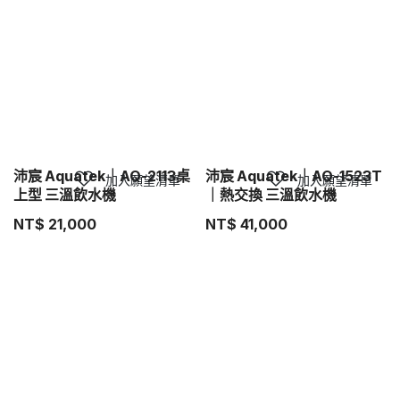
沛宸 Aquatek｜AQ-2113桌
沛宸 Aquatek｜AQ-1523T
加入願望清單
加入願望清單
上型 三溫飲水機
｜熱交換 三溫飲水機
NT$
21,000
NT$
41,000