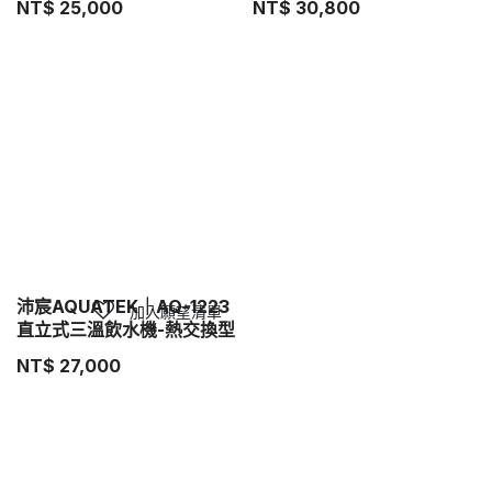
NT$
25,000
NT$
30,800
沛宸AQUATEK｜AQ-1223
加入願望清單
直立式三溫飲水機-熱交換型
NT$
27,000