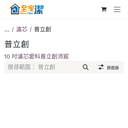
跳至內容
...
濾芯
普立創
普立創
10 吋濾芯
愛科
普立創
沛宸
篩選器