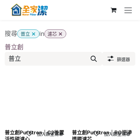
跳至內容
搜尋
in
普立
濾芯
普立創
篩選器
普立創Puretron｜C2後置
普立創Puretron｜RO逆滲
加入願望清單
加入願望清單
活性碳濾心
透膜濾芯