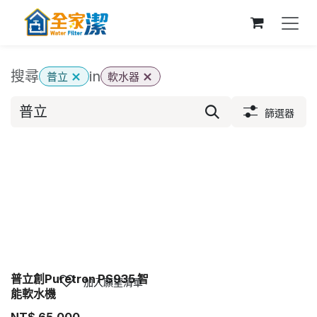
跳至內容
搜尋
in
普立
軟水器
篩選器
普立創Puretron PS935 智
加入願望清單
能軟水機