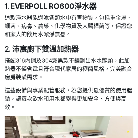
1.
EVERPOLL RO600淨水器
這款淨水器能過濾各類水中有害物質，包括重金屬、
細菌、病毒、農藥、化學物質及大腸桿菌等，保證您
和家人的飲用水潔淨無憂。
2.
沛宸廚下雙溫加熱器
搭配
316內鋼
及
304霧黑款不鏽鋼出水水龍頭
，此加
熱器不僅省電且符合現代家居的極簡風格，完美融合
廚房裝潢需求。
這些設備與專業配管服務，為您提供最優質的使用體
驗，讓每次飲水和用水都變得更加安全、方便與高
效。