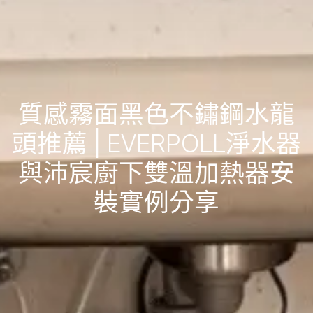
質感霧面黑色不鏽鋼水龍
頭推薦 | EVERPOLL淨水器
與沛宸廚下雙溫加熱器安
裝實例分享