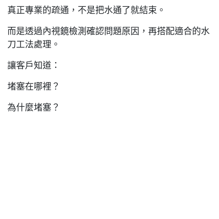
真正專業的疏通，不是把水通了就結束。
而是透過內視鏡檢測確認問題原因，再搭配適合的水
刀工法處理。
讓客戶知道：
堵塞在哪裡？
為什麼堵塞？
處理到什麼程度？
管線恢復了多少？
設備一樣，結果不一樣
現在市場上很多廠商都有內視鏡與水刀設備！
但真正的差異，在於經驗累積與現場判斷能力。